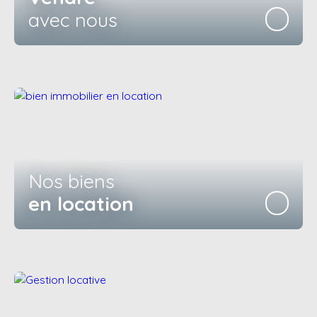
avec nous
Nos biens
en location