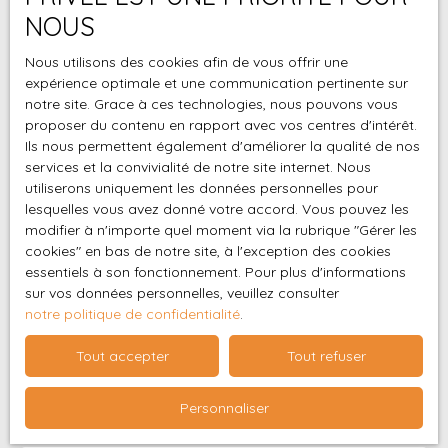
ville, pour garer votre
entièrement
NOUS
véhicule à l'abri sans
aménagée et
Ne manquez plus aucun bien correspondant à votre
chercher. 🎓
équipéeDeux
recherche en vous inscrivant à notre alerte mail !
Nous utilisons des cookies afin de vous offrir une
L'emplacement idéal,
chambres avec
expérience optimale et une communication pertinente sur
tout à pied En plein
Prénom
notre site. Grace à ces technologies, nous pouvons vous
placards de
centre du Tampon,
proposer du contenu en rapport avec vos centres d'intérêt.
rangementUne salle
vous êtes à quelques
Ils nous permettent également d'améliorer la qualité de nos
d'eauUn WC
Nom
minutes à pied des
services et la convivialité de notre site internet. Nous
indépendantUne
commerces, des
utiliserons uniquement les données personnelles pour
grande terrasse
services, des
Email
lesquelles vous avez donné votre accord. Vous pouvez les
d'environ 10 m², sans
transports et du pôle
modifier à n'importe quel moment via la rubrique ″Gérer les
vis-à-visUne place de
cookies″ en bas de notre site, à l'exception des cookies
universitaire. 📚 Parfait
Type d'offre
parking privative🌿 UN
Location
essentiels à son fonctionnement. Pour plus d'informations
pour un étudiant, un
CADRE DE VIE
sur vos données personnelles, veuillez consulter
jeune actif, une
Type de bien
AGRÉABLE Situé au 1er
notre politique de confidentialité
.
Appartement
personne en mutation
étage, cet
ou pour un pied-à-
Tout accepter
Tout refuser
appartement
Localisation
terre pratique dans le
Le Tampon (97430)
bénéficie d'un
Sud. Ici, on se passe
environnement calme
Personnaliser
facilement de la
Loyer max (€/mois)
avec une vue
voiture au quotidien. 🧳