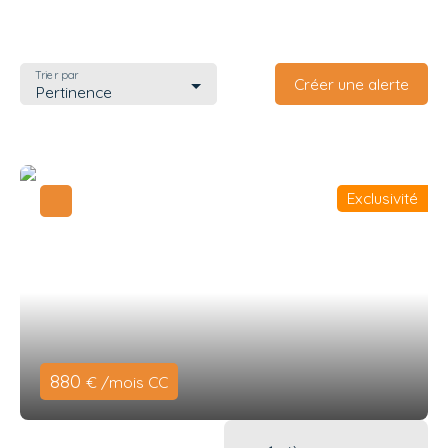
Trier par
Créer une alerte
Pertinence
Exclusivité
880
€ /mois CC