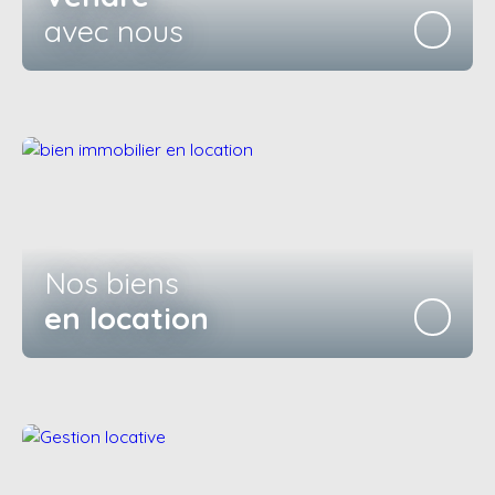
avec nous
Nos biens
en location