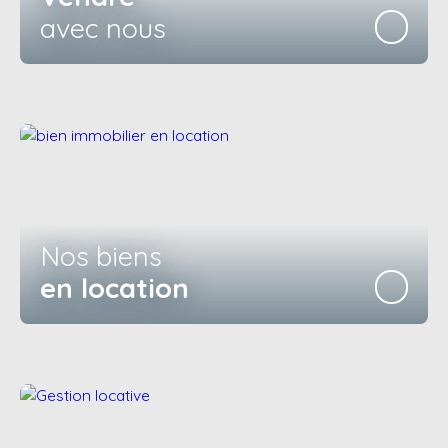
avec nous
Nos biens
en location