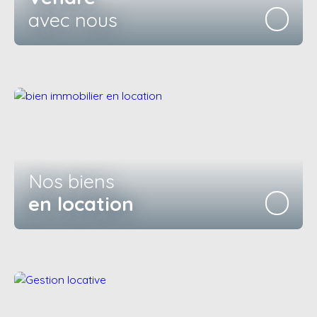
avec nous
Nos biens
en location