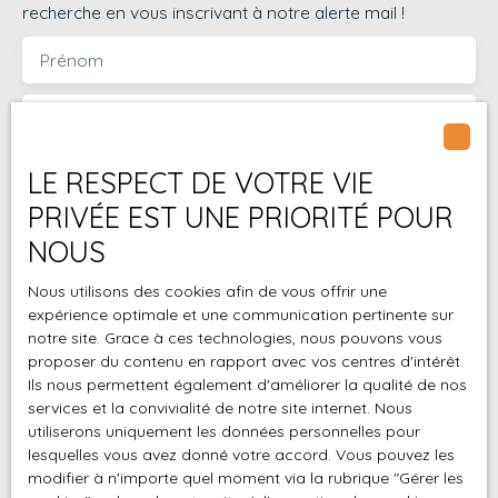
recherche en vous inscrivant à notre alerte mail !
pour une construction
dans un
Prénom
environnement serein.
📞 Intéressé(e) ?
Nom
Contactez dès
maintenant votre
conseiller Frédéric Oré
LE RESPECT DE VOTRE VIE
Email
– PRO G IMMOpour
PRIVÉE EST UNE PRIORITÉ POUR
plus d’informations ou
Type d'offre
Vente
NOUS
pour organiser une
visite.
Type de bien
Nous utilisons des cookies afin de vous offrir une
Terrain
expérience optimale et une communication pertinente sur
notre site. Grace à ces technologies, nous pouvons vous
Localisation
Sainte-Rose (97439)
proposer du contenu en rapport avec vos centres d'intérêt.
Ils nous permettent également d'améliorer la qualité de nos
Budget max (€)
services et la convivialité de notre site internet. Nous
utiliserons uniquement les données personnelles pour
lesquelles vous avez donné votre accord. Vous pouvez les
Surface min (m²)
modifier à n'importe quel moment via la rubrique ″Gérer les