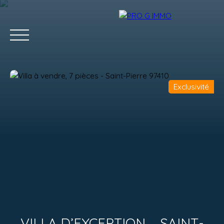
Exclusivité
ACCUEIL
ACHETER
LOUER
GESTION LOCATIVE
Estimation
VILLA D’EXCEPTION – SAINT-