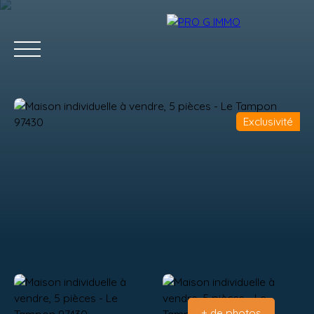
Exclusivité
ACCUEIL
ACHETER
LOUER
GESTION LOCATIVE
Estimation
+ de photos