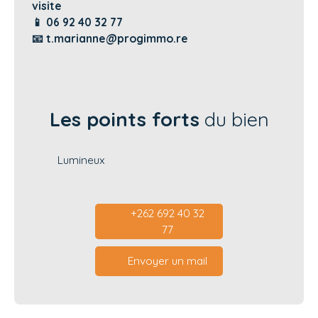
visite
📱 06 92 40 32 77
📧 t.marianne@progimmo.re
Les points forts
du bien
Lumineux
+262 692 40 32
77
Envoyer un mail