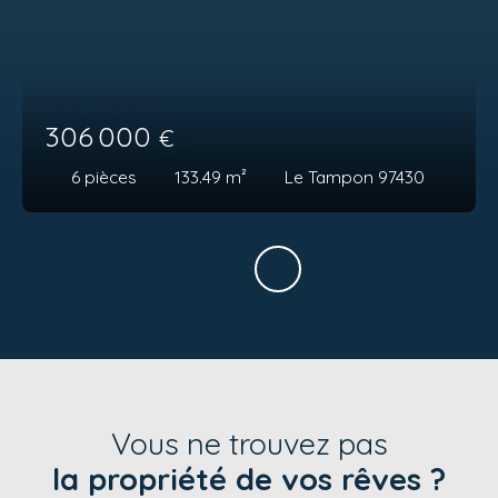
306 000
€
6
pièces
133.49
m²
Le Tampon 97430
Vous ne trouvez pas
la propriété de vos rêves ?