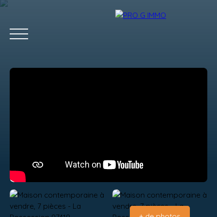
ACCUEIL
ACHETER
LOUER
GESTION LOCATIVE
Estimation
+ de photos