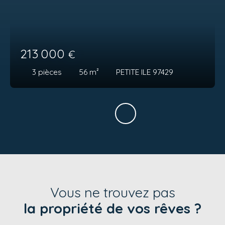
213 000
€
3
pièces
56
m²
PETITE ILE 97429
Vous ne trouvez pas
la propriété de vos rêves ?