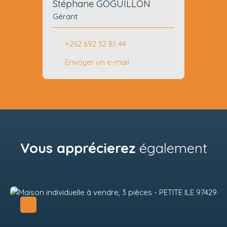
Stéphane GOGUILLON
Gérant
+262 692 32 81 44
Envoyer un e-mail
Vous apprécierez
également