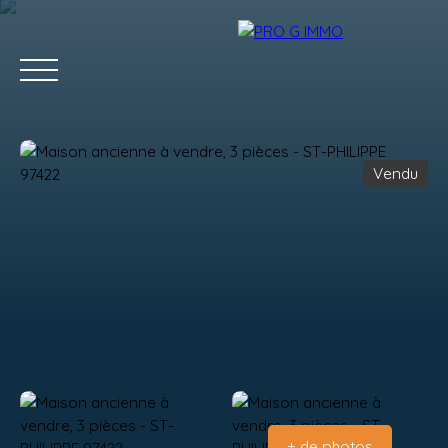
Vendu
ACCUEIL
ACHETER
LOUER
GESTION LOCATIVE
Estimation
+ de photos