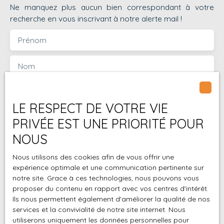
Ne manquez plus aucun bien correspondant à votre
2011 Imaginez le
recherche en vous inscrivant à notre alerte mail !
potentiel : 💼 Location
à professionnel
Prénom
(restauration, santé,
bureaux, activité
Nom
artisanale…)📈
Revalorisation après
travaux💰 Optimisation
Email
du loyer grâce aux
LE RESPECT DE VOTRE VIE
parkings privatifs🏗
Type d'offre
PRIVÉE EST UNE PRIORITÉ POUR
Vente
Division ou
NOUS
aménagement
Type de bien
Fonds de commerce
stratégique possible
Nous utilisons des cookies afin de vous offrir une
📞 Dossier complet et
expérience optimale et une communication pertinente sur
Activités
étude de rentabilité
notre site. Grace à ces technologies, nous pouvons vous
disponibles sur
proposer du contenu en rapport avec vos centres d'intérêt.
demande. Contactez
Localisation
Ils nous permettent également d'améliorer la qualité de nos
dès maintenant
services et la convivialité de notre site internet. Nous
:Frédéric ORÉ – 06 93
utiliserons uniquement les données personnelles pour
Budget max (€)