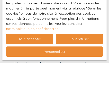
20 53 40 PRO G
lesquelles vous avez donné votre accord. Vous pouvez les
IMMOSpécialiste
modifier à n'importe quel moment via la rubrique ″Gérer les
Surface min (m²)
cookies″ en bas de notre site, à l'exception des cookies
investisseurs – La
essentiels à son fonctionnement. Pour plus d'informations
Réunion
sur vos données personnelles, veuillez consulter
J'accepte le traitement de mes données
notre politique de confidentialité
.
personnelles conformément au RGPD. Si vous ne
souhaitez pas faire l'objet de prospection
Tout accepter
Tout refuser
commerciale par voie téléphonique, vous pouvez
vous inscrire gratuitement sur la liste d'opposition
Personnaliser
au démarchage téléphonique, prévu par l'article
L223-1 du code de la consommation, sur le site
Internet www.bloctel.gouv.fr ou par courrier
adressé à :
Société Worldline, Service Bloctel, CS 61311, 41013
BLOIS CEDEX.
Pour en savoir plus sur le traitement de vos
données personnelles, veuillez consulter notre
politique de confidentialité
.