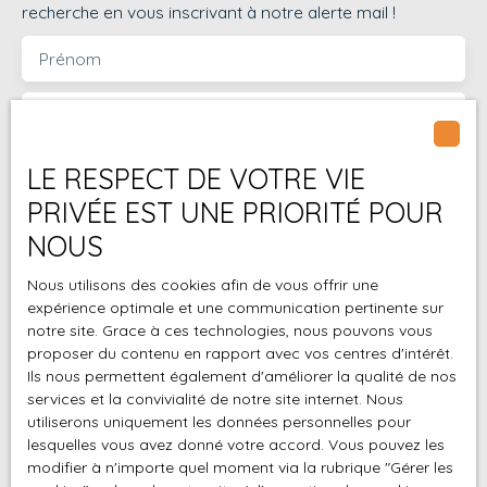
recherche en vous inscrivant à notre alerte mail !
commodités. Vous
pourrez profiter de la
Prénom
proximité de plusieurs
restaurants,
Nom
alimentations
générales, et autres
commerces pour
LE RESPECT DE VOTRE VIE
Email
attirer une clientèle
PRIVÉE EST UNE PRIORITÉ POUR
variée et nombreuse.
Type d'offre
Vente
NOUS
Ne manquez pas cette
opportunité unique de
Type de bien
Nous utilisons des cookies afin de vous offrir une
Droit au bail
vous installer dans un
expérience optimale et une communication pertinente sur
local commercial
notre site. Grace à ces technologies, nous pouvons vous
Localisation
conforme aux normes
Saint-Paul (97434)
proposer du contenu en rapport avec vos centres d'intérêt.
les plus strictes, prêt à
Ils nous permettent également d'améliorer la qualité de nos
accueillir votre
Budget max (€)
services et la convivialité de notre site internet. Nous
entreprise et à vous
utiliserons uniquement les données personnelles pour
lesquelles vous avez donné votre accord. Vous pouvez les
propulser vers le
Surface min (m²)
modifier à n'importe quel moment via la rubrique ″Gérer les
succès.