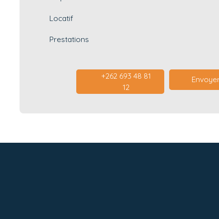
Locatif
Prestations
+262 693 48 81
Envoyer
12