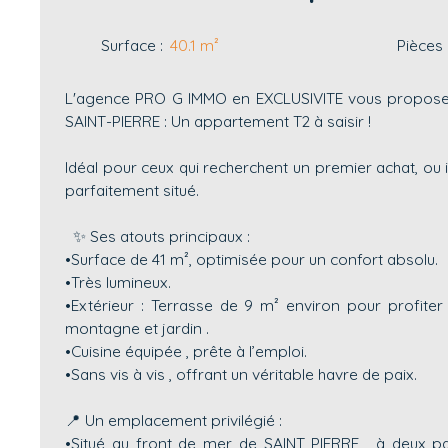
Surface
:
40.1
m²
Pièces
L'agence PRO G IMMO en EXCLUSIVITE vous propose 
SAINT-PIERRE : Un appartement T2 à saisir !
Idéal pour ceux qui recherchent un premier achat, ou
parfaitement situé.
✨ Ses atouts principaux :
•Surface de 41 m², optimisée pour un confort absolu.
•Très lumineux.
•Extérieur : Terrasse de 9 m² environ pour profiter 
montagne et jardin .
•Cuisine équipée , prête à l’emploi.
•Sans vis à vis , offrant un véritable havre de paix.
📍 Un emplacement privilégié :
•Situé au front de mer de SAINT PIERRE , à deux pa