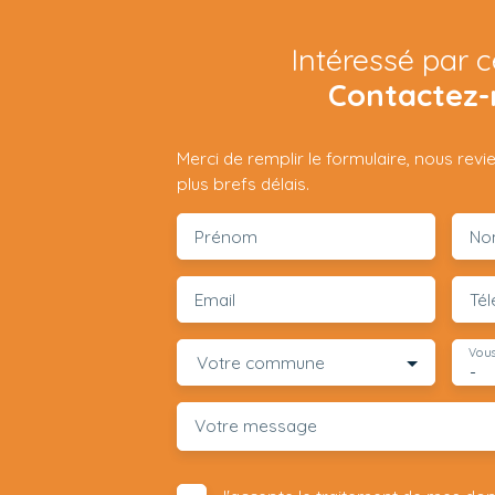
Intéressé par c
Contactez-
Merci de remplir le formulaire, nous rev
plus brefs délais.
Prénom
No
Email
Té
Vous
Votre commune
-
Votre message