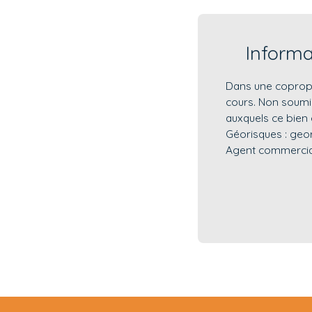
Inform
Dans une copropr
cours. Non soumis
auxquels ce bien 
Géorisques : geor
Agent commercial