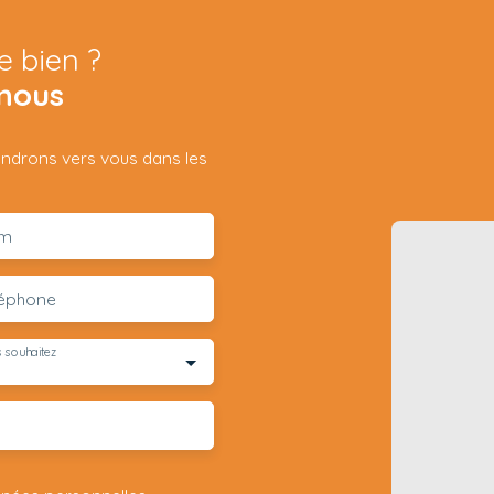
e bien ?
nous
iendrons vers vous dans les
m
léphone
 souhaitez