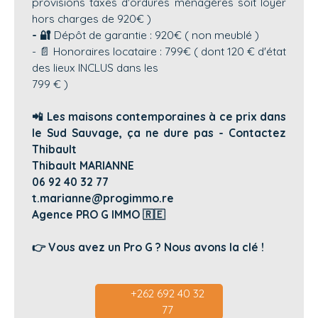
provisions taxes d'ordures ménagères soit loyer
hors charges de 920€ )
- 🔐
Dépôt de garantie : 920€ ( non meublé )
- 📄 Honoraires locataire : 799€ ( dont 120 € d'état
des lieux INCLUS dans les
799 € )
📲 Les maisons contemporaines à ce prix dans
le Sud Sauvage, ça ne dure pas - Contactez
Thibault
Thibault MARIANNE
06 92 40 32 77
t.marianne@progimmo.re
Agence PRO G IMMO 🇷🇪
👉 Vous avez un Pro G ? Nous avons la clé !
+262 692 40 32
77