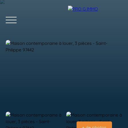
ACCUEIL
ACHETER
LOUER
GESTION LOCATIVE
Estimation
+ de photos