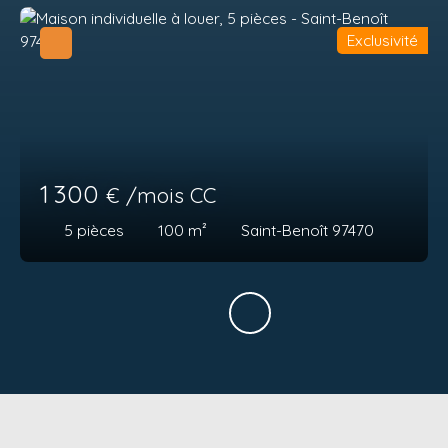
Exclusivité
1 300
€ /mois CC
5
pièces
100
m²
Saint-Benoît 97470