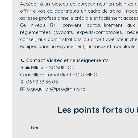
Accéder à un plateau de bureaux neuf en plein centre
offrir à vos collaborateurs un cadre de travail mode
adresse professionnelle crédible et facilement access
Ce niveau R+1 convient particulièrement aux p
réglementées (avocats, experts-comptables, méde
conseil, aux administrations ou à tout opérateur ch
équipes dans un espace neuf, lumineux et modulable.
📞 Contact Visites et renseignements
👩‍💼 Bilkisse GOGUILLON
Conseillère immobilier PRO G IMMO
📱 06 92 63 35 05
✉️ b.goguillon@progimmo.re
Les points forts
du 
Neuf