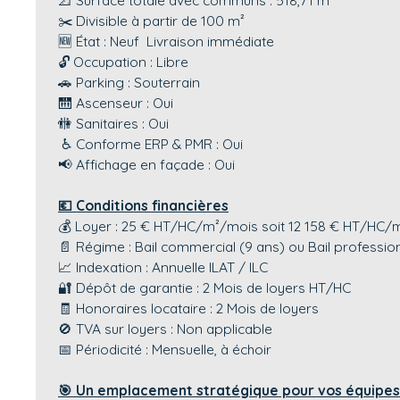
📐 Surface totale avec communs : 518,71 m²
✂️ Divisible à partir de 100 m²
🆕 État : Neuf Livraison immédiate
🔓 Occupation : Libre
🚗 Parking : Souterrain
🛗 Ascenseur : Oui
🚻 Sanitaires : Oui
♿ Conforme ERP & PMR : Oui
📢 Affichage en façade : Oui
💶 Conditions financières
💰 Loyer : 25 € HT/HC/m²/mois soit 12 158 € HT/HC/
📄 Régime : Bail commercial (9 ans) ou Bail professio
📈 Indexation : Annuelle ILAT / ILC
🔐 Dépôt de garantie : 2 Mois de loyers HT/HC
🧾 Honoraires locataire : 2 Mois de loyers
🚫 TVA sur loyers : Non applicable
📅 Périodicité : Mensuelle, à échoir
🎯 Un emplacement stratégique pour vos équipes 