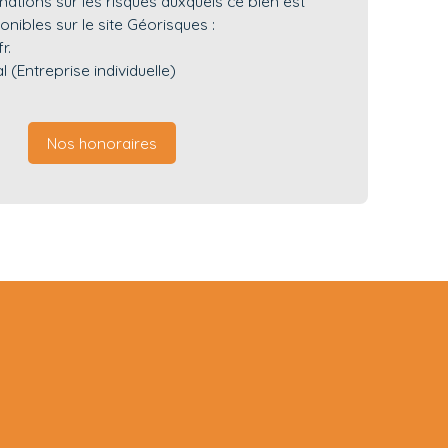
mations sur les risques auxquels ce bien est
nibles sur le site Géorisques :
r.
(Entreprise individuelle)
Nos honoraires