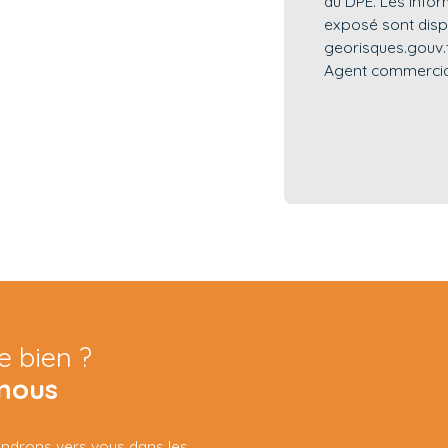
au DPE. Les infor
exposé sont dispo
georisques.gouv.f
Agent commercial 
e bien ?
nous
iendrons vers vous dans les