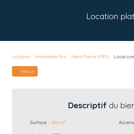
Location pla
Location
Immobilier Pro
Saint-Pierre 97410
Local com
Retour
Descriptif
du bie
Surface
:
486
m²
Ascens