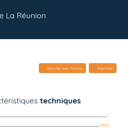
re La Réunion
Ajouter aux favoris
Imprimer
téristiques
techniques
1
Neuf