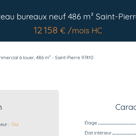
teau bureaux neuf 486 m² Saint-Pier
12 158
€ /mois HC
mercial à louer, 486 m² - Saint-Pierre 97410
n
Carac
Étage
eur
:
Oui
État intérieur