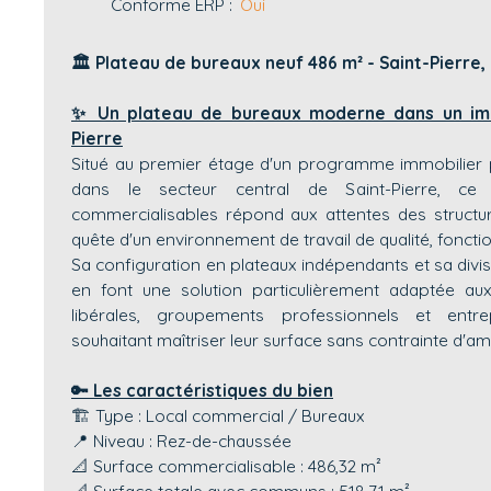
Conforme ERP
:
Oui
🏛️ Plateau de bureaux neuf 486 m² - Saint-Pierre,
✨ Un plateau de bureaux moderne dans un imm
Pierre
Situé au premier étage d'un programme immobilier p
dans le secteur central de Saint-Pierre, c
commercialisables répond aux attentes des structu
quête d'un environnement de travail de qualité, fonction
Sa configuration en plateaux indépendants et sa divisi
en font une solution particulièrement adaptée aux
libérales, groupements professionnels et entr
souhaitant maîtriser leur surface sans contrainte d'
🔑 Les caractéristiques du bien
🏗️ Type : Local commercial / Bureaux
📍 Niveau : Rez-de-chaussée
📐 Surface commercialisable : 486,32 m²