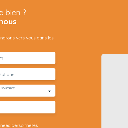
e bien ?
nous
iendrons vers vous dans les
m
léphone
 souhaitez
nnées personnelles