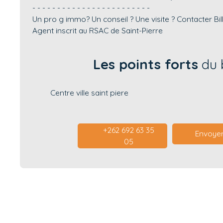
- - - - - - - - - - - - - - - - - - - - - - - -
Un pro g immo? Un conseil ? Une visite ? Contacter B
Agent inscrit au RSAC de Saint-Pierre
Les points forts
du 
Centre ville saint piere
+262 692 63 35
Envoyer
05