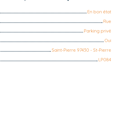
En bon état
Rue
Parking privé
Oui
Saint-Pierre 97430 - St-Pierre
LP084