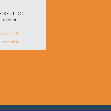
e GOGUILLON
e immobilier
92 63 35 05
r un e-mail