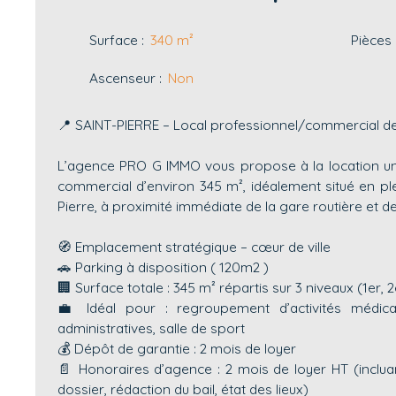
Surface
:
340
m²
Pièces
Ascenseur
:
Non
📍 SAINT-PIERRE – Local professionnel/commercial de
L’agence PRO G IMMO vous propose à la location un
commercial d’environ 345 m², idéalement situé en plei
Pierre, à proximité immédiate de la gare routière et d
🧭 Emplacement stratégique – cœur de ville
🚗 Parking à disposition ( 120m2 )
🏢 Surface totale : 345 m² répartis sur 3 niveaux (1er,
💼 Idéal pour : regroupement d’activités médica
administratives, salle de sport
💰 Dépôt de garantie : 2 mois de loyer
📄 Honoraires d’agence : 2 mois de loyer HT (incluant
dossier, rédaction du bail, état des lieux)