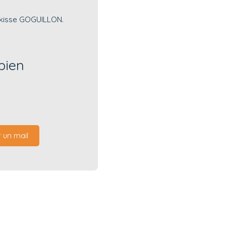
ilkisse GOGUILLON.
bien
 un mail