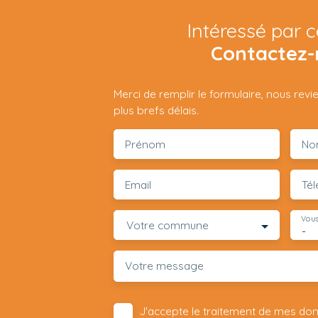
Intéressé par c
Contactez-
Merci de remplir le formulaire, nous rev
plus brefs délais.
Prénom
No
Email
Té
Vous
Votre commune
-
Votre message
J'accepte le traitement de mes do