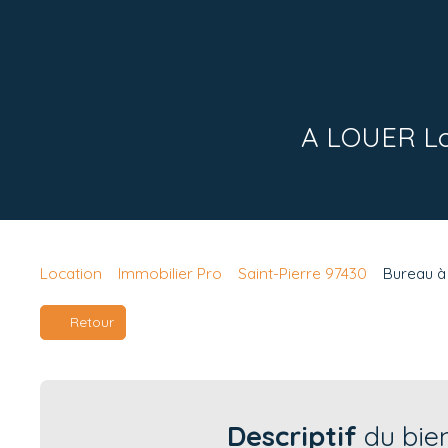
A LOUER Loc
Location
Immobilier Pro
Saint-Pierre 97430
Bureau à 
Retour
Descriptif
du bie