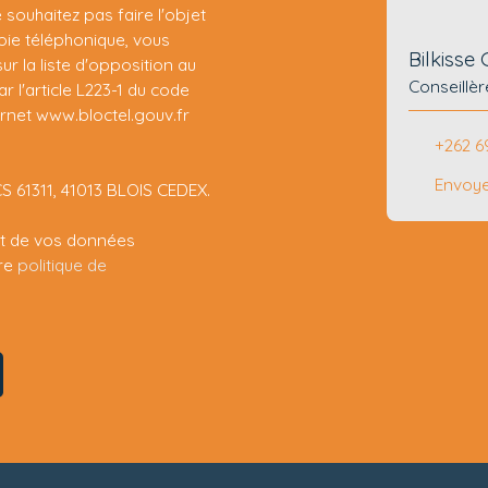
ouhaitez pas faire l'objet
ie téléphonique, vous
Bilkiss
r la liste d'opposition au
Conseillèr
 l'article L223-1 du code
ernet www.bloctel.gouv.fr
+262 6
Envoye
CS 61311, 41013 BLOIS CEDEX.
ent de vos données
tre
politique de