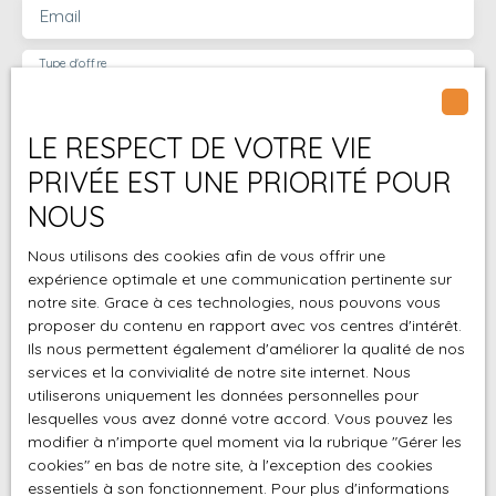
Email
Type d'offre
Location
Type de bien
Appartement
LE RESPECT DE VOTRE VIE
PRIVÉE EST UNE PRIORITÉ POUR
Localisation
Saint-Joseph (97480)
NOUS
Loyer max (€/mois)
Nous utilisons des cookies afin de vous offrir une
expérience optimale et une communication pertinente sur
Surface min (m²)
notre site. Grace à ces technologies, nous pouvons vous
proposer du contenu en rapport avec vos centres d'intérêt.
Ils nous permettent également d'améliorer la qualité de nos
Pièces min
services et la convivialité de notre site internet. Nous
utiliserons uniquement les données personnelles pour
J'accepte le traitement de mes données
lesquelles vous avez donné votre accord. Vous pouvez les
modifier à n'importe quel moment via la rubrique ″Gérer les
personnelles conformément au RGPD. Si vous ne
cookies″ en bas de notre site, à l'exception des cookies
souhaitez pas faire l'objet de prospection
essentiels à son fonctionnement. Pour plus d'informations
commerciale par voie téléphonique, vous pouvez