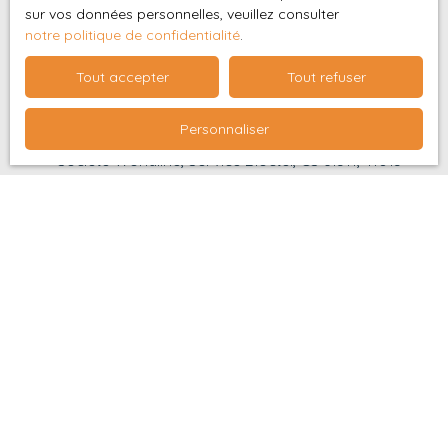
sur vos données personnelles, veuillez consulter
vous inscrire gratuitement sur la liste d'opposition
notre politique de confidentialité
.
au démarchage téléphonique, prévu par l'article
L223-1 du code de la consommation, sur le site
Tout accepter
Tout refuser
Internet www.bloctel.gouv.fr ou par courrier
adressé à :
Personnaliser
Société Worldline, Service Bloctel, CS 61311, 41013
BLOIS CEDEX.
Pour en savoir plus sur le traitement de vos
données personnelles, veuillez consulter notre
politique de confidentialité
.
Recevoir des annonces