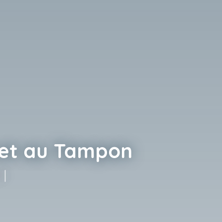
e et au Tampon
!
|