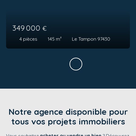
349 000
€
4
pièces
145
m²
Le Tampon 97430
Notre agence disponible pour
tous vos projets immobiliers
Vous souhaitez
acheter ou vendre un bien
? Découvrez