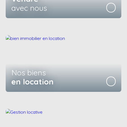
avec nous
Nos biens
en location